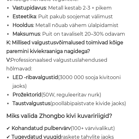
Vastupidavus
: Metall kestab 2-3 × pikem
Esteetika
: Puit pakub soojemat välimust
Hooldus
: Metall nõuab vähem ülalpidamist
Maksumus
: Puit on tavaliselt 20–30% odavam
K: Millised valgustusvõimalused toimivad kõige
paremini kiviekraaniga nagidega?
V:
Professionaalsed valgustuslahendused
hõlmavad:
LED -ribavalgustid
(3000 000 sooja kivitooni
jaoks)
Prožektorid
(50W, reguleeritav nurk)
Taustvalgustus
(poolläbipaistvate kivide jaoks)
Miks valida Zhongbo kivi kuvaririigid?
✔
Kohandatud pulbervärv
(100+ värvivalikut)
✔
Tugevdatud vuugid
raskete tahvlite jaoks