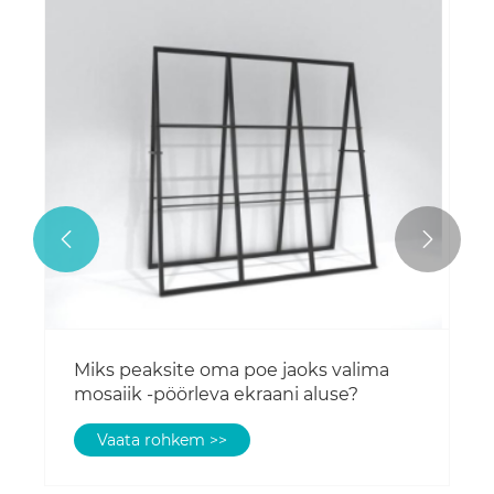


Miks peaksite oma poe jaoks valima
mosaiik -pöörleva ekraani aluse?
Vaata rohkem >>