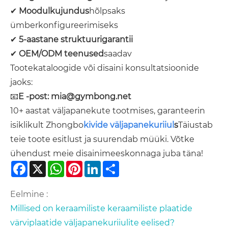
✔
Moodulkujundus
hõlpsaks
ümberkonfigureerimiseks
✔
5-aastane struktuurigarantii
✔
OEM/ODM teenused
saadav
Tootekataloogide või disaini konsultatsioonide
jaoks:
📧
E -post:
mia@gymbong.net
10+ aastat väljapanekute tootmises, garanteerin
isiklikult Zhongbo
kivide väljapanekuriiul
s
Täiustab
teie toote esitlust ja suurendab müüki. Võtke
ühendust meie disainimeeskonnaga juba täna!
Facebook
X
WhatsApp
Pinterest
LinkedIn
Share
Eelmine :
Millised on keraamiliste keraamiliste plaatide
värviplaatide väljapanekuriiulite eelised?