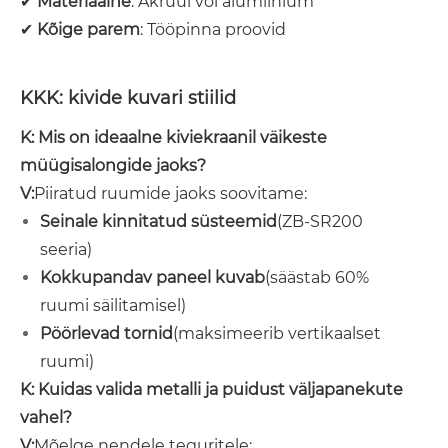
✔
Materiaalne
: Akrüül või alumiinium
✔
Kõige parem
: Tööpinna proovid
KKK: kivide kuvari stiilid
K: Mis on ideaalne kiviekraanil väikeste
müügisalongide jaoks?
V:
Piiratud ruumide jaoks soovitame:
Seinale kinnitatud süsteemid
(ZB-SR200
seeria)
Kokkupandav paneel kuvab
(säästab 60%
ruumi säilitamisel)
Pöörlevad tornid
(maksimeerib vertikaalset
ruumi)
K: Kuidas valida metalli ja puidust väljapanekute
vahel?
V:
Mõelge nendele teguritele: