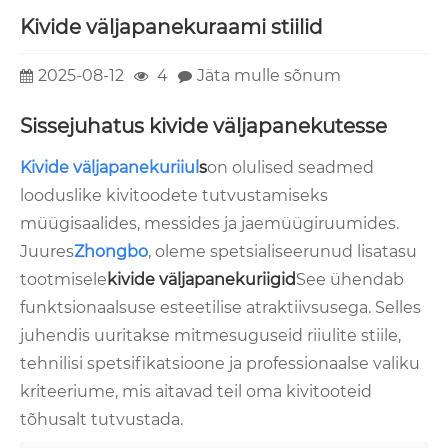
Kivide väljapanekuraami stiilid
2025-08-12
4
Jäta mulle sõnum
Sissejuhatus kivide väljapanekutesse
Kivide väljapanekuriiul
s
on olulised seadmed
looduslike kivitoodete tutvustamiseks
müügisaalides, messides ja jaemüügiruumides.
Juures
Zhongbo
, oleme spetsialiseerunud lisatasu
tootmisele
kivide väljapanekuriigid
See ühendab
funktsionaalsuse esteetilise atraktiivsusega. Selles
juhendis uuritakse mitmesuguseid riiulite stiile,
tehnilisi spetsifikatsioone ja professionaalse valiku
kriteeriume, mis aitavad teil oma kivitooteid
tõhusalt tutvustada.