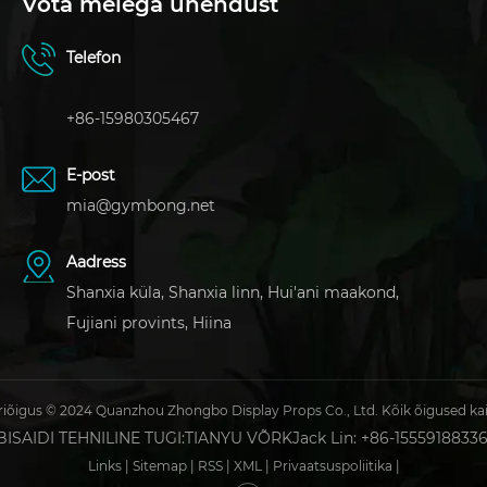
Võta meiega ühendust
Telefon
+86-15980305467
E-post
mia@gymbong.net
Aadress
Shanxia küla, Shanxia linn, Hui'ani maakond,
Fujiani provints, Hiina
iõigus © 2024 Quanzhou Zhongbo Display Props Co., Ltd. Kõik õigused ka
ISAIDI TEHNILINE TUGI:
TIANYU VÕRK
Jack Lin: +86-1555918833
Links
|
Sitemap
|
RSS
|
XML
|
Privaatsuspoliitika
|