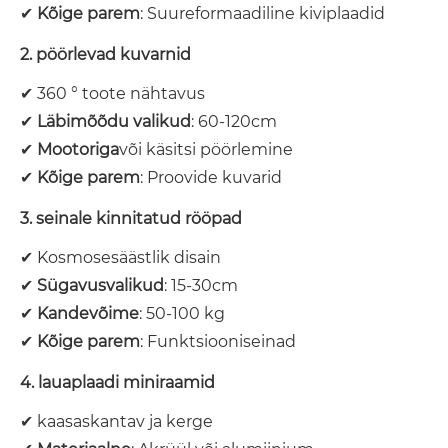
✔
Kõige parem
: Suureformaadiline kiviplaadid
2. pöörlevad kuvarnid
✔ 360 ° toote nähtavus
✔
Läbimõõdu valikud
: 60-120cm
✔
Mootoriga
või käsitsi pöörlemine
✔
Kõige parem
: Proovide kuvarid
3. seinale kinnitatud rööpad
✔ Kosmosesäästlik disain
✔
Sügavusvalikud
: 15-30cm
✔
Kandevõime
: 50-100 kg
✔
Kõige parem
: Funktsiooniseinad
4. lauaplaadi miniraamid
✔ kaasaskantav ja kerge