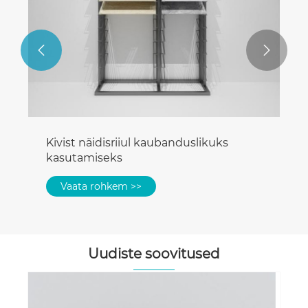


Kivist näidisriiul kaubanduslikuks
kasutamiseks
Vaata rohkem >>
Uudiste soovitused