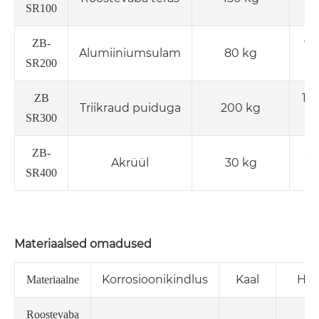
1
SR100
90
ZB-
Alumiiniumsulam
80 kg
1
SR200
150
ZB
Triikraud puiduga
200 kg
2
SR300
60
ZB-
Akrüül
30 kg
1
SR400
Materiaalsed omadused
Korrosioonikindlus
Kaal
Hoo
Materiaalne
Roostevaba