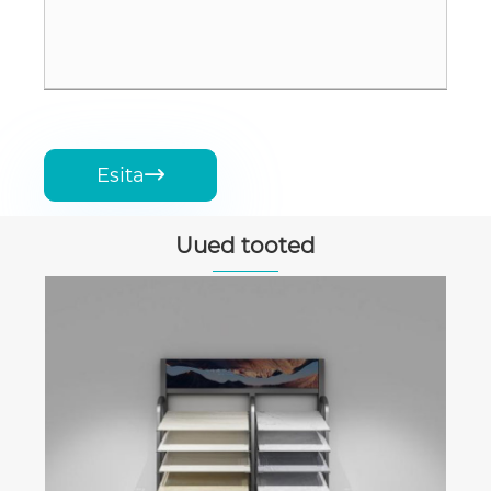
Esita

Uued tooted