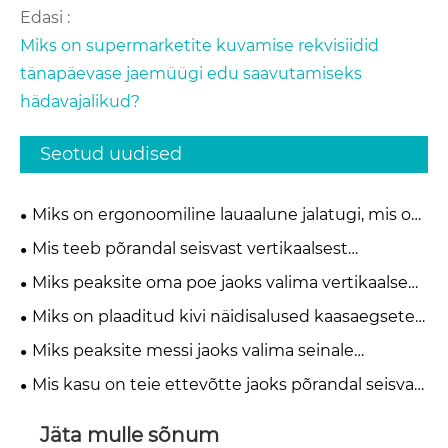
Edasi :
Miks on supermarketite kuvamise rekvisiidid
tänapäevase jaemüügi edu saavutamiseks
hädavajalikud?
Seotud uudised
Miks on ergonoomiline lauaalune jalatugi, mis on
tänapäevase kontorimugavuse jaoks hädavajalik?
Mis teeb põrandal seisvast vertikaalsest
väljapanekualusest kõige tõhusama lahenduse
Miks peaksite oma poe jaoks valima vertikaalse
kaasaegsetele jae- ja näitusepindadele
metallvooderdusega keraamilise vitriinriiuli?
Miks on plaaditud kivi näidisalused kaasaegsete
müügisaalide jaoks hädavajalikud?
Miks peaksite messi jaoks valima seinale
kinnitatava plaaditud riiuli, et oma boksi täiustada
Mis kasu on teie ettevõtte jaoks põrandal seisva
kivist näidisriiuli kasutamisest
Jäta mulle sõnum