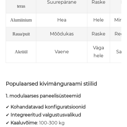
Suurepärane
Raske
Ma
teras
Hea
Hele
Mini
Alumiinium
Mõõdukas
Raske
Regu
Raua/puit
Väga
Vaene
Sag
Akrüül
hele
Populaarsed kivimänguraami stiilid
1. modulaarses paneelisüsteemid
✔
Kohandatavad konfiguratsioonid
✔
Integreeritud valgustusvalikud
✔
Kaaluvõime
: 100-300 kg