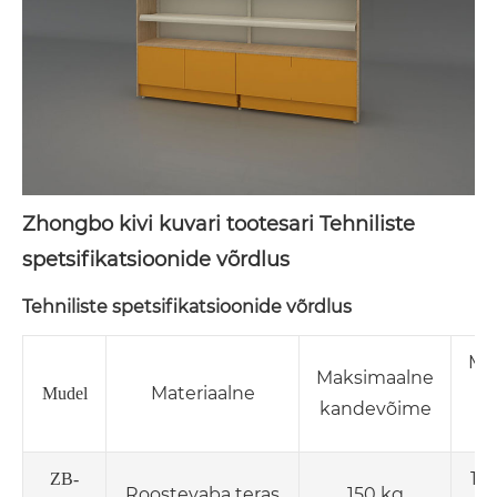
Zhongbo kivi kuvari tootesari Tehniliste
spetsifikatsioonide võrdlus
Tehniliste spetsifikatsioonide võrdlus
Mõ
Maksimaalne
Materiaalne
(L
Mudel
kandevõime
120
ZB-
Roostevaba teras
150 kg