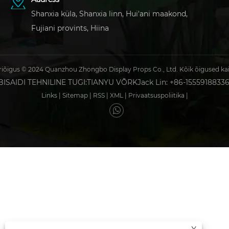
Shanxia küla, Shanxia linn, Hui'ani maakond,
Fujiani provints, Hiina
iõigus © 2024 Quanzhou Zhongbo Display Props Co., Ltd. Kõik õigused ka
ISAIDI TEHNILINE TUGI:
TIANYU VÕRK
Jack Lin: +86-1555918833
Links
|
Sitemap
|
RSS
|
XML
|
Privaatsuspoliitika
|