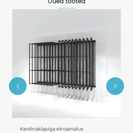
Uued tooted
Liigutatav pöörlev ekraani
Vaata rohkem >>


nialus