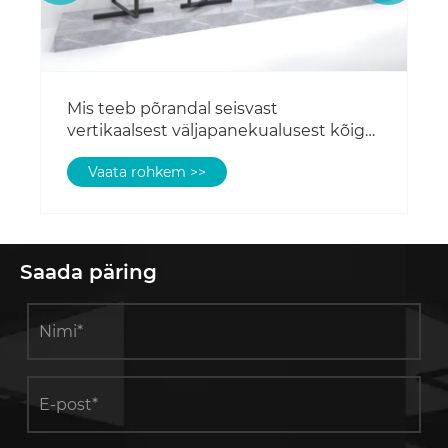
õige
le
Saada päring