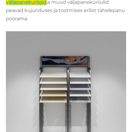
väljapanekuriigid
ja muud väljapanekuriiulid
peavad kujunduses ja tootmises erilist tähelepanu
pöörama.