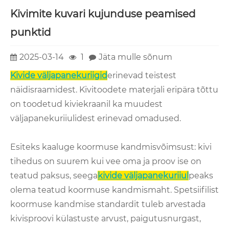
Kivimite kuvari kujunduse peamised
punktid
2025-03-14
1
Jäta mulle sõnum
Kivide väljapanekuriigid
erinevad teistest
näidisraamidest. Kivitoodete materjali eripära tõttu
on toodetud kiviekraanil ka muudest
väljapanekuriiulidest erinevad omadused.
Esiteks kaaluge koormuse kandmisvõimsust: kivi
tihedus on suurem kui vee oma ja proov ise on
teatud paksus, seega
kivide väljapanekuriiul
peaks
olema teatud koormuse kandmismaht. Spetsiifilist
koormuse kandmise standardit tuleb arvestada
kivisproovi külastuste arvust, paigutusnurgast,