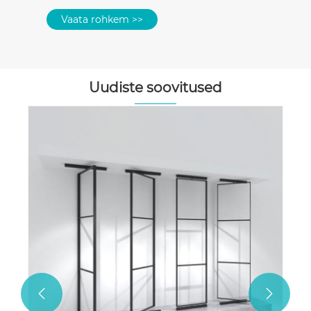
Uudiste soovitused
Toote omadused ja ekraaniraamide
kasutamine
Vaata rohkem >>

