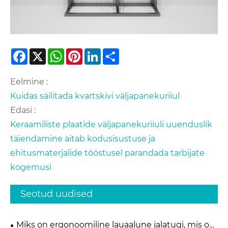
Facebook
X
WhatsApp
Pinterest
LinkedIn
Share
Eelmine :
Kuidas säilitada kvartskivi väljapanekuriiul
Edasi :
Keraamiliste plaatide väljapanekuriiuli uuenduslik
täiendamine aitab kodusisustuse ja
ehitusmaterjalide tööstusel parandada tarbijate
kogemusi
Seotud uudised
Miks on ergonoomiline lauaalune jalatugi, mis on