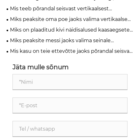
tänapäevase kontorimugavuse jaoks hädavajalik?
Mis teeb põrandal seisvast vertikaalsest
väljapanekualusest kõige tõhusama lahenduse
Miks peaksite oma poe jaoks valima vertikaalse
kaasaegsetele jae- ja näitusepindadele
metallvooderdusega keraamilise vitriinriiuli?
Miks on plaaditud kivi näidisalused kaasaegsete
müügisaalide jaoks hädavajalikud?
Miks peaksite messi jaoks valima seinale
kinnitatava plaaditud riiuli, et oma boksi täiustada
Mis kasu on teie ettevõtte jaoks põrandal seisva
kivist näidisriiuli kasutamisest
Jäta mulle sõnum