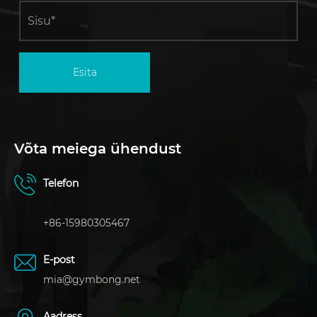
Esita
Võta meiega ühendust
Telefon
+86-15980305467
E-post
mia@gymbong.net
Aadress