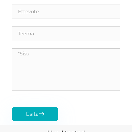
Esita
