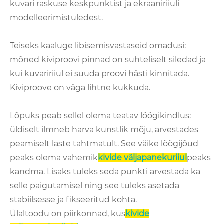
kuvari raskuse keskpunktist ja ekraaniriiuli
modelleerimistuledest.
Teiseks kaaluge libisemisvastaseid omadusi:
mõned kiviproovi pinnad on suhteliselt siledad ja
kui kuvaririiul ei suuda proovi hästi kinnitada.
Kiviproove on väga lihtne kukkuda.
Lõpuks peab sellel olema teatav löögikindlus:
üldiselt ilmneb harva kunstlik mõju, arvestades
peamiselt laste tahtmatult. See väike löögijõud
peaks olema vahemik
kivide väljapanekuriiul
peaks
kandma. Lisaks tuleks seda punkti arvestada ka
selle paigutamisel ning see tuleks asetada
stabiilsesse ja fikseeritud kohta.
Ülaltoodu on piirkonnad, kus
kivide