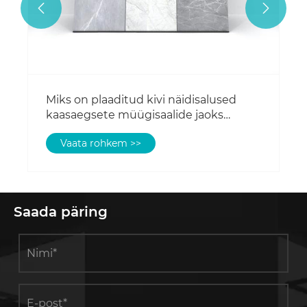


Miks on plaaditud kivi näidisalused
kaasaegsete müügisaalide jaoks
hädavajalikud?
Vaata rohkem >>
Saada päring