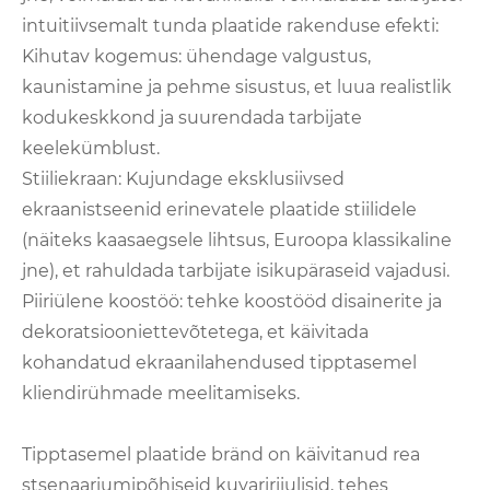
intuitiivsemalt tunda plaatide rakenduse efekti:
Kihutav kogemus: ühendage valgustus,
kaunistamine ja pehme sisustus, et luua realistlik
kodukeskkond ja suurendada tarbijate
keelekümblust.
Stiiliekraan: Kujundage eksklusiivsed
ekraanistseenid erinevatele plaatide stiilidele
(näiteks kaasaegsele lihtsus, Euroopa klassikaline
jne), et rahuldada tarbijate isikupäraseid vajadusi.
Piiriülene koostöö: tehke koostööd disainerite ja
dekoratsiooniettevõtetega, et käivitada
kohandatud ekraanilahendused tipptasemel
kliendirühmade meelitamiseks.
Tipptasemel plaatide bränd on käivitanud rea
stsenaariumipõhiseid kuvaririiulisid, tehes