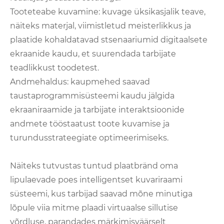
Tooteteabe kuvamine: kuvage üksikasjalik teave,
näiteks materjal, viimistletud meisterlikkus ja
plaatide kohaldatavad stsenaariumid digitaalsete
ekraanide kaudu, et suurendada tarbijate
teadlikkust toodetest.
Andmehaldus: kaupmehed saavad
taustaprogrammisüsteemi kaudu jälgida
ekraaniraamide ja tarbijate interaktsioonide
andmete tööstaatust toote kuvamise ja
turundusstrateegiate optimeerimiseks.
Näiteks tutvustas tuntud plaatbränd oma
lipulaevade poes intelligentset kuvariraami
süsteemi, kus tarbijad saavad mõne minutiga
lõpule viia mitme plaadi virtuaalse sillutise
võrdluse, parandades märkimisväärselt