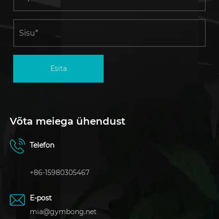
Esita
Võta meiega ühendust
Telefon
+86-15980305467
E-post
mia@gymbong.net