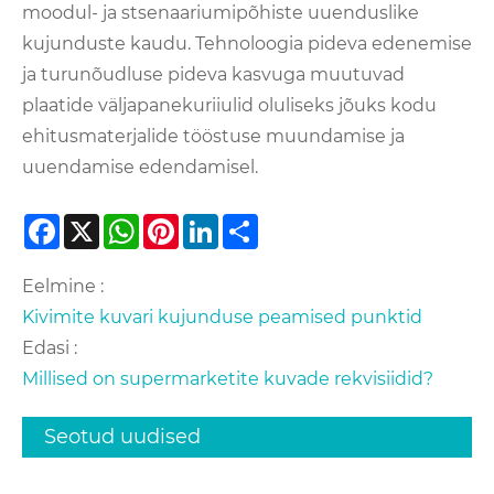
moodul- ja stsenaariumipõhiste uuenduslike
kujunduste kaudu. Tehnoloogia pideva edenemise
ja turunõudluse pideva kasvuga muutuvad
plaatide väljapanekuriiulid oluliseks jõuks kodu
ehitusmaterjalide tööstuse muundamise ja
uuendamise edendamisel.
Facebook
X
WhatsApp
Pinterest
LinkedIn
Share
Eelmine :
Kivimite kuvari kujunduse peamised punktid
Edasi :
Millised on supermarketite kuvade rekvisiidid?
Seotud uudised