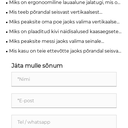
Miks on ergonoomiline lauaalune jalatugi, mis on
tänapäevase kontorimugavuse jaoks hädavajalik?
Mis teeb põrandal seisvast vertikaalsest
väljapanekualusest kõige tõhusama lahenduse
Miks peaksite oma poe jaoks valima vertikaalse
kaasaegsetele jae- ja näitusepindadele
metallvooderdusega keraamilise vitriinriiuli?
Miks on plaaditud kivi näidisalused kaasaegsete
müügisaalide jaoks hädavajalikud?
Miks peaksite messi jaoks valima seinale
kinnitatava plaaditud riiuli, et oma boksi täiustada
Mis kasu on teie ettevõtte jaoks põrandal seisva
kivist näidisriiuli kasutamisest
Jäta mulle sõnum