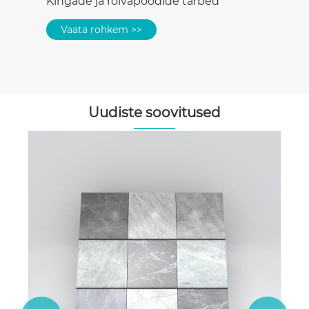
Kingade ja rõivapoodide tarbed
Vaata rohkem >>
Uudiste soovitused