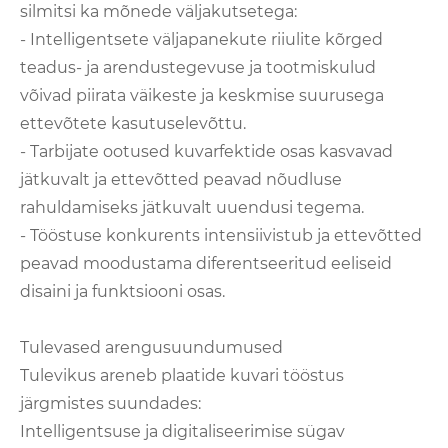
silmitsi ka mõnede väljakutsetega:
- Intelligentsete väljapanekute riiulite kõrged
teadus- ja arendustegevuse ja tootmiskulud
võivad piirata väikeste ja keskmise suurusega
ettevõtete kasutuselevõttu.
- Tarbijate ootused kuvarfektide osas kasvavad
jätkuvalt ja ettevõtted peavad nõudluse
rahuldamiseks jätkuvalt uuendusi tegema.
- Tööstuse konkurents intensiivistub ja ettevõtted
peavad moodustama diferentseeritud eeliseid
disaini ja funktsiooni osas.
Tulevased arengusuundumused
Tulevikus areneb plaatide kuvari tööstus
järgmistes suundades:
Intelligentsuse ja digitaliseerimise sügav