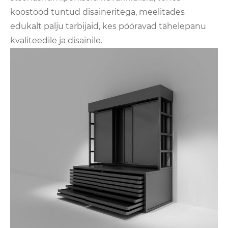
koostööd tuntud disaineritega, meelitades
edukalt palju tarbijaid, kes pööravad tähelepanu
kvaliteedile ja disainile.