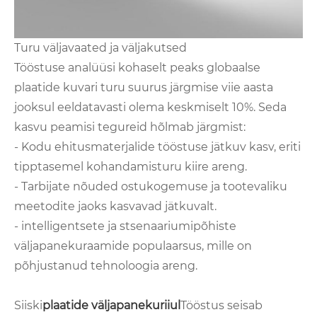
Turu väljavaated ja väljakutsed
Tööstuse analüüsi kohaselt peaks globaalse
plaatide kuvari turu suurus järgmise viie aasta
jooksul eeldatavasti olema keskmiselt 10%. Seda
kasvu peamisi tegureid hõlmab järgmist:
- Kodu ehitusmaterjalide tööstuse jätkuv kasv, eriti
tipptasemel kohandamisturu kiire areng.
- Tarbijate nõuded ostukogemuse ja tootevaliku
meetodite jaoks kasvavad jätkuvalt.
- intelligentsete ja stsenaariumipõhiste
väljapanekuraamide populaarsus, mille on
põhjustanud tehnoloogia areng.
Siiski
plaatide väljapanekuriiul
Tööstus seisab