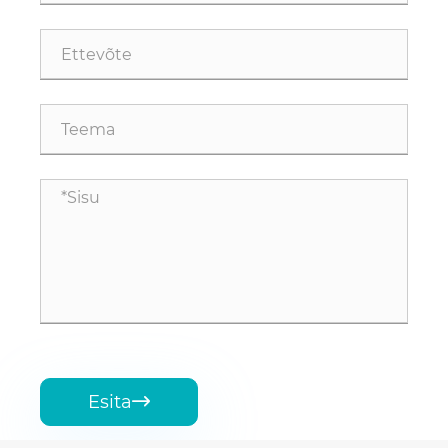
Esita
