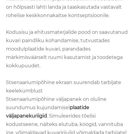
on hõlpsasti lahti landa ja taaskasutada vastavalt
rohelise keskkonnakaitse kontseptsioonile.
Kodusisu ja ehitusmaterjalide pood on saavutanud
kuvari paindliku kohandamise, tutvustades
moodulplaatide kuvari, parandades
märkimisväärselt ruumi kasutamist ja toodetega
kokkupuudet.
Stsenaariumipõhine ekraan suurendab tarbijate
keelekümblust
Stsenaariumipõhine väljapanek on oluline
suundumus kujundamisel
plaatide
väljapanekuriigid
. Simuleerides tõelisi
kodustseene, näiteks elutuba, köögid, vannituba
jne, võimaldavad kuvaririiulid võimaldada tarbijatel