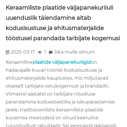
Keraamiliste plaatide väljapanekuriiuli
uuenduslik täiendamine aitab
kodusisustuse ja ehitusmaterjalide
tööstusel parandada tarbijate kogemusi
2025-03-17
1
Jäta mulle sõnum
Keraamiline
plaatide väljapanekuriigid
on
hädavajalik kuvari tööriist kodusisustuse ja
ehitusmaterjalide kauplustes, mis mõjutavad
otseselt tarbijate ostukogemust ja brändipilti.
Viimastel aastatel on tarbijate nõudluse
parandamine koduesteetika ja isikupärastamise
järele, traditsiooniliste keraamiliste plaatide
kuvamise meetodeid on olnud keeruline
turunõudlust rahuldada. Sel eesmärgil reklaamib