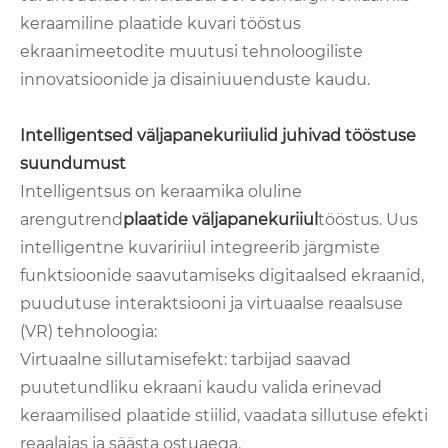
keraamiline plaatide kuvari tööstus
ekraanimeetodite muutusi tehnoloogiliste
innovatsioonide ja disainiuuenduste kaudu.
Intelligentsed väljapanekuriiulid juhivad tööstuse
suundumust
Intelligentsus on keraamika oluline
arengutrend
plaatide väljapanekuriiul
tööstus. Uus
intelligentne kuvaririiul integreerib järgmiste
funktsioonide saavutamiseks digitaalsed ekraanid,
puudutuse interaktsiooni ja virtuaalse reaalsuse
(VR) tehnoloogia:
Virtuaalne sillutamisefekt: tarbijad saavad
puutetundliku ekraani kaudu valida erinevad
keraamilised plaatide stiilid, vaadata sillutuse efekti
reaalajas ja säästa ostuaega.