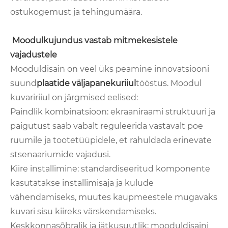
ostukogemust ja tehingumäära.
Moodulkujundus vastab mitmekesistele
vajadustele
Mooduldisain on veel üks peamine innovatsiooni
suund
plaatide väljapanekuriiul
tööstus. Moodul
kuvaririiul on järgmised eelised:
Paindlik kombinatsioon: ekraaniraami struktuuri ja
paigutust saab vabalt reguleerida vastavalt poe
ruumile ja tootetüüpidele, et rahuldada erinevate
stsenaariumide vajadusi.
Kiire installimine: standardiseeritud komponente
kasutatakse installimisaja ja kulude
vähendamiseks, muutes kaupmeestele mugavaks
kuvari sisu kiireks värskendamiseks.
Keskkonnasõbralik ja jätkusuutlik: mooduldisaini