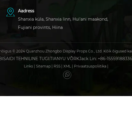
Aadress
Shanxia küla, Shanxia linn, Hui'ani maakond,
Fujiani provints, Hiina
iõigus © 2024 Quanzhou Zhongbo Display Props Co., Ltd. Kõik õigused ka
ISAIDI TEHNILINE TUGI:
TIANYU VÕRK
Jack Lin: +86-1555918833
Links
|
Sitemap
|
RSS
|
XML
|
Privaatsuspoliitika
|