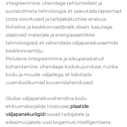
integreerimine: ühendage tehisintellekt ja
suurandmete tehnoloogia, et saavutada täpsemad
toote soovitused ja tarbijakäitumise analüüs.
Roheline ja keskkonnasõbralik disain: kasutage
säästvaid materjale ja energiasäästlikke
tehnoloogiaid, et vähendada väljapanekuraamide
keskkonnamõju.
Piiriülene integreerimine ja isikupärastatud
kohandamine: ühendage kodukujunduse, nutika
kodu ja muude väljadega, et käivitada
uuenduslikumad kuvamislahendused.
Olulise väljapanekuvahendina kodu
ehitusmaterjalide tööstuses,
plaatide
väljapanekuriigid
toovad tarbijatele ja
edasimüüjatele uusi kogemusi intelligentsete,