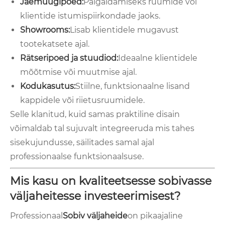
Jaemüügipoed:
Paigaldamiseks ruumide või
klientide istumispiirkondade jaoks.
Showrooms:
Lisab klientidele mugavust
tootekatsete ajal.
Rätseripoed ja stuudiod:
Ideaalne klientidele
mõõtmise või muutmise ajal.
Kodukasutus:
Stiilne, funktsionaalne lisand
kappidele või riietusruumidele.
Selle klanitud, kuid samas praktiline disain
võimaldab tal sujuvalt integreeruda mis tahes
sisekujundusse, säilitades samal ajal
professionaalse funktsionaalsuse.
Mis kasu on kvaliteetsesse sobivasse
väljaheitesse investeerimisest?
Professionaal
Sobiv väljaheide
on pikaajaline