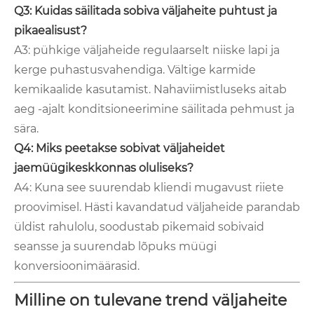
Q3: Kuidas säilitada sobiva väljaheite puhtust ja
pikaealisust?
A3: pühkige väljaheide regulaarselt niiske lapi ja
kerge puhastusvahendiga. Vältige karmide
kemikaalide kasutamist. Nahaviimistluseks aitab
aeg -ajalt konditsioneerimine säilitada pehmust ja
sära.
Q4: Miks peetakse sobivat väljaheidet
jaemüügikeskkonnas oluliseks?
A4: Kuna see suurendab kliendi mugavust riiete
proovimisel. Hästi kavandatud väljaheide parandab
üldist rahulolu, soodustab pikemaid sobivaid
seansse ja suurendab lõpuks müügi
konversioonimäärasid.
Milline on tulevane trend väljaheite