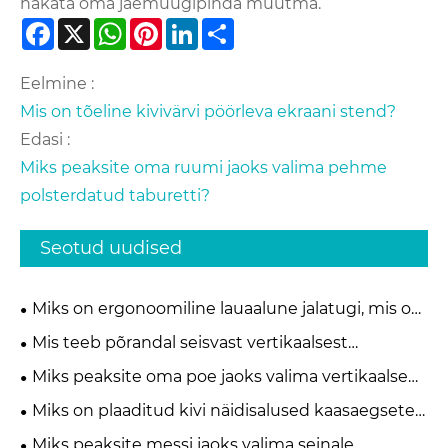
hakata oma jaemüügipinda muutma.
Facebook
X
WhatsApp
Pinterest
LinkedIn
Share
Eelmine :
Mis on tõeline kivivärvi pöörleva ekraani stend?
Edasi :
Miks peaksite oma ruumi jaoks valima pehme
polsterdatud taburetti?
Seotud uudised
Miks on ergonoomiline lauaalune jalatugi, mis on
tänapäevase kontorimugavuse jaoks hädavajalik?
Mis teeb põrandal seisvast vertikaalsest
väljapanekualusest kõige tõhusama lahenduse
Miks peaksite oma poe jaoks valima vertikaalse
kaasaegsetele jae- ja näitusepindadele
metallvooderdusega keraamilise vitriinriiuli?
Miks on plaaditud kivi näidisalused kaasaegsete
müügisaalide jaoks hädavajalikud?
Miks peaksite messi jaoks valima seinale