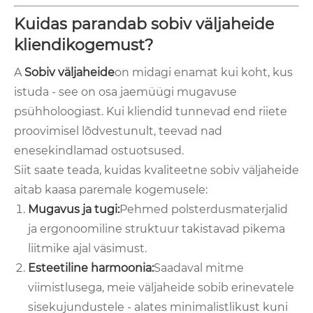
Kuidas parandab sobiv väljaheide
kliendikogemust?
A
Sobiv väljaheide
on midagi enamat kui koht, kus
istuda - see on osa jaemüügi mugavuse
psühholoogiast. Kui kliendid tunnevad end riiete
proovimisel lõdvestunult, teevad nad
enesekindlamad ostuotsused.
Siit saate teada, kuidas kvaliteetne sobiv väljaheide
aitab kaasa paremale kogemusele:
Mugavus ja tugi:
Pehmed polsterdusmaterjalid
ja ergonoomiline struktuur takistavad pikema
liitmike ajal väsimust.
Esteetiline harmoonia:
Saadaval mitme
viimistlusega, meie väljaheide sobib erinevatele
sisekujundustele - alates minimalistlikust kuni