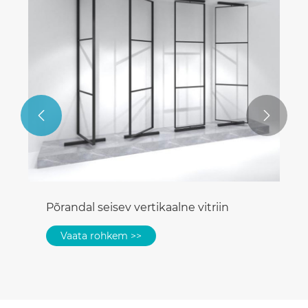


Põrandal seisev vertikaalne vitriin
Vaata rohkem >>