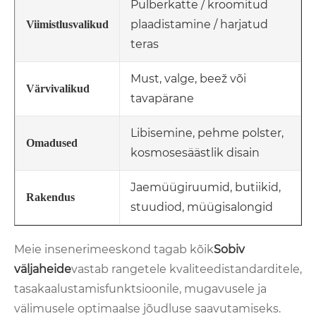
Pulberkatte / kroomitud
plaadistamine / harjatud
Viimistlusvalikud
teras
Must, valge, beež või
Värvivalikud
tavapärane
Libisemine, pehme polster,
Omadused
kosmosesäästlik disain
Jaemüügiruumid, butiikid,
Rakendus
stuudiod, müügisalongid
Meie insenerimeeskond tagab kõik
Sobiv
väljaheide
vastab rangetele kvaliteedistandarditele,
tasakaalustamisfunktsioonile, mugavusele ja
välimusele optimaalse jõudluse saavutamiseks.