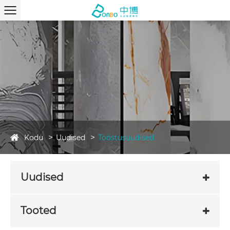
Kodu
Uudised
Tööstusuudised
Uudised
Tooted