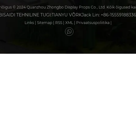
iõigus © 2024 Quanzhou Zhongbo Display Props Co., Ltd. Kõik õigused ka
ISAIDI TEHNILINE TUGI:
TIANYU VÕRK
Jack Lin: +86-1555918833
Links
|
Sitemap
|
RSS
|
XML
|
Privaatsuspoliitika
|