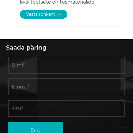
kvaliteetsete ehitusmaterjalide
vitriinriiulisse?
Vaata rohkem >>
Saada päring
Esita