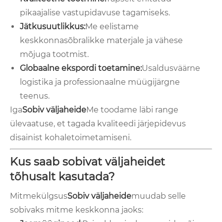
pikaajalise vastupidavuse tagamiseks.
Jätkusuutlikkus:
Me eelistame
keskkonnasõbralikke materjale ja vähese
mõjuga tootmist.
Globaalne ekspordi toetamine:
Usaldusväärne
logistika ja professionaalne müügijärgne
teenus.
Iga
Sobiv väljaheide
Me toodame läbi range
ülevaatuse, et tagada kvaliteedi järjepidevus
disainist kohaletoimetamiseni.
Kus saab sobivat väljaheidet
tõhusalt kasutada?
Mitmekülgsus
Sobiv väljaheide
muudab selle
sobivaks mitme keskkonna jaoks: