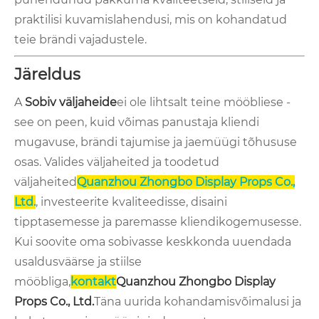
praktilisi kuvamislahendusi, mis on kohandatud
teie brändi vajadustele.
Järeldus
A
Sobiv väljaheide
ei ole lihtsalt teine ​​mööbliese -
see on peen, kuid võimas panustaja kliendi
mugavuse, brändi tajumise ja jaemüügi tõhususe
osas. Valides väljaheited ja toodetud
väljaheited
Quanzhou Zhongbo Display Props Co.,
Ltd.
, investeerite kvaliteedisse, disaini
tipptasemesse ja paremasse kliendikogemusesse.
Kui soovite oma sobivasse keskkonda uuendada
usaldusväärse ja stiilse
mööbliga,
kontakt
Quanzhou Zhongbo Display
Props Co., Ltd.
Täna uurida kohandamisvõimalusi ja