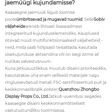
jaemüügi kujundamisse?
Kaasaegne jaemüük liigub loomise
poole
ümbritsevad ja mugavad ruumid
. Selle
Sobiv
väljaheide
areneb lihtsast lisaseadmest
integreeritud kujunduselemendiks. Kauplused
otsivad nüüd multifunktsionaalseid väljaheiteid -
neid, mida saab hõlpsasti teisaldada, kasutada
sisekujunduse aktsendina või on isegi istme all
nutikas salvestusruum.
Kuna jätkusuutlikkus muutub disaini prioriteediks,
kasutatakse üha enam selliseid materjale nagu
ringlussevõetud metall, FSC-sertifitseeritud puit ja
keskkonnasõbralik polster.
Quanzhou Zhongbo
Display Props Co., Ltd.
Jätkub uuendusi, segades
kaasaegse disaini keskkonnamõtteliselt
vastutustundliku tootmisega.