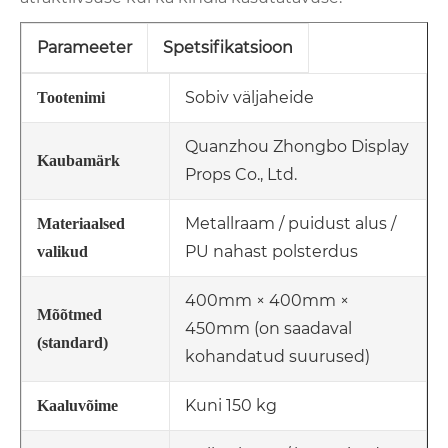
Parameeter
Spetsifikatsioon
Sobiv väljaheide
Tootenimi
Quanzhou Zhongbo Display
Kaubamärk
Props Co., Ltd.
Metallraam / puidust alus /
Materiaalsed
PU nahast polsterdus
valikud
400mm × 400mm ×
Mõõtmed
450mm (on saadaval
(standard)
kohandatud suurused)
Kuni 150 kg
Kaaluvõime