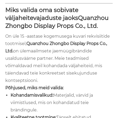
Miks valida oma sobivate
väljaheitevajaduste jaoksQuanzhou
Zhongbo Display Props Co., Ltd.
On üle 15 -aastase kogemusega kuvari rekvisiitide
tootmisel,
Quanzhou Zhongbo Display Props Co.,
Ltd.
on ülemaailmsete jaemüügibrändide
usaldusväärne partner. Meie teadmised
võimaldavad meil kohandada väljaheiteid, mis
täiendavad teie konkreetset sisekujunduse
kontseptsiooni.
Põhjused, miks meid valida:
Kohandamisvalikud:
Materjalid, värvid ja
viimistlused, mis on kohandatud teie
brändingule.
Kvaliteetne tootmine:
Täpselt ehitatud