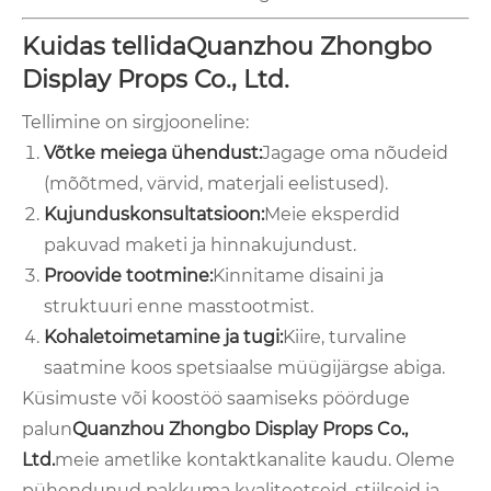
Kuidas tellidaQuanzhou Zhongbo
Display Props Co., Ltd.
Tellimine on sirgjooneline:
Võtke meiega ühendust:
Jagage oma nõudeid
(mõõtmed, värvid, materjali eelistused).
Kujunduskonsultatsioon:
Meie eksperdid
pakuvad maketi ja hinnakujundust.
Proovide tootmine:
Kinnitame disaini ja
struktuuri enne masstootmist.
Kohaletoimetamine ja tugi:
Kiire, turvaline
saatmine koos spetsiaalse müügijärgse abiga.
Küsimuste või koostöö saamiseks pöörduge
palun
Quanzhou Zhongbo Display Props Co.,
Ltd.
meie ametlike kontaktkanalite kaudu. Oleme
pühendunud pakkuma kvaliteetseid, stiilseid ja