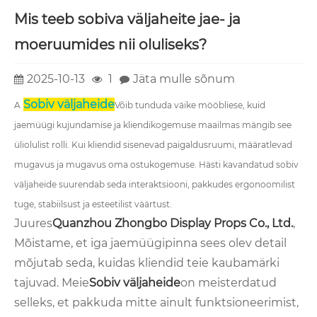
Mis teeb sobiva väljaheite jae- ja
moeruumides nii oluliseks?
2025-10-13
1
Jäta mulle sõnum
Sobiv väljaheide
A
Võib tunduda väike mööbliese, kuid
jaemüügi kujundamise ja kliendikogemuse maailmas mängib see
üliolulist rolli. Kui kliendid sisenevad paigaldusruumi, määratlevad
mugavus ja mugavus oma ostukogemuse. Hästi kavandatud sobiv
väljaheide suurendab seda interaktsiooni, pakkudes ergonoomilist
tuge, stabiilsust ja esteetilist väärtust.
Juures
Quanzhou Zhongbo Display Props Co., Ltd.
,
Mõistame, et iga jaemüügipinna sees olev detail
mõjutab seda, kuidas kliendid teie kaubamärki
tajuvad. Meie
Sobiv väljaheide
on meisterdatud
selleks, et pakkuda mitte ainult funktsioneerimist,