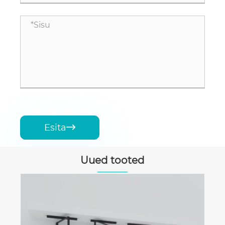
Esita

Uued tooted