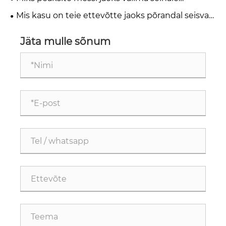
kinnitatava plaaditud riiuli, et oma boksi täiustada
Mis kasu on teie ettevõtte jaoks põrandal seisva
kivist näidisriiuli kasutamisest
Jäta mulle sõnum