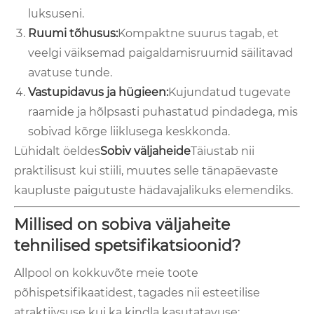
luksuseni.
Ruumi tõhusus:
Kompaktne suurus tagab, et
veelgi väiksemad paigaldamisruumid säilitavad
avatuse tunde.
Vastupidavus ja hügieen:
Kujundatud tugevate
raamide ja hõlpsasti puhastatud pindadega, mis
sobivad kõrge liiklusega keskkonda.
Lühidalt öeldes
Sobiv väljaheide
Täiustab nii
praktilisust kui stiili, muutes selle tänapäevaste
kaupluste paigutuste hädavajalikuks elemendiks.
Millised on sobiva väljaheite
tehnilised spetsifikatsioonid?
Allpool on kokkuvõte meie toote
põhispetsifikaatidest, tagades nii esteetilise
atraktiivsuse kui ka kindla kasutatavuse: