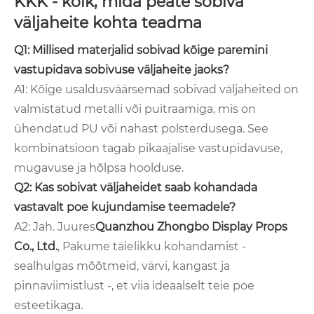
KKK - kõik, mida peate sobiva
väljaheite kohta teadma
Q1: Millised materjalid sobivad kõige paremini
vastupidava sobivuse väljaheite jaoks?
A1: Kõige usaldusväärsemad sobivad väljaheited on
valmistatud metalli või puitraamiga, mis on
ühendatud PU või nahast polsterdusega. See
kombinatsioon tagab pikaajalise vastupidavuse,
mugavuse ja hõlpsa hoolduse.
Q2: Kas sobivat väljaheidet saab kohandada
vastavalt poe kujundamise teemadele?
A2: Jah. Juures
Quanzhou Zhongbo Display Props
Co., Ltd.
, Pakume täielikku kohandamist -
sealhulgas mõõtmeid, värvi, kangast ja
pinnaviimistlust -, et viia ideaalselt teie poe
esteetikaga.