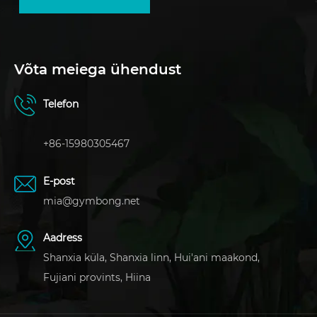
Võta meiega ühendust
Telefon
+86-15980305467
E-post
mia@gymbong.net
Aadress
Shanxia küla, Shanxia linn, Hui'ani maakond,
Fujiani provints, Hiina