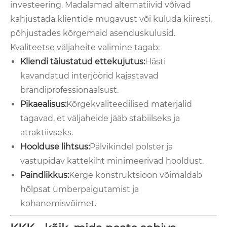
investeering. Madalamad alternatiivid võivad
kahjustada klientide mugavust või kuluda kiiresti,
põhjustades kõrgemaid asenduskulusid.
Kvaliteetse väljaheite valimine tagab:
Kliendi täiustatud ettekujutus:
Hästi
kavandatud interjöörid kajastavad
brändiprofessionaalsust.
Pikaealisus:
Kõrgekvaliteedilised materjalid
tagavad, et väljaheide jääb stabiilseks ja
atraktiivseks.
Hoolduse lihtsus:
Pälvikindel polster ja
vastupidav kattekiht minimeerivad hooldust.
Paindlikkus:
Kerge konstruktsioon võimaldab
hõlpsat ümberpaigutamist ja
kohanemisvõimet.